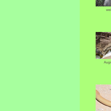
we
Augr