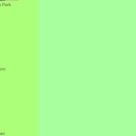
a Park
orn
an