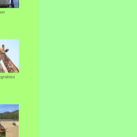
wn
ugrabies