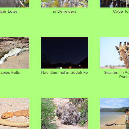
ißer Löwe
in DeKelders
Cape To
abies Falls
Nachthimmel in Südafrike
Giraffen im A
Park