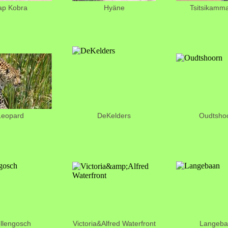
ap Kobra
Hyäne
Tsitsikamm
Leopard
DeKelders
Oudtsho
llengosch
Victoria&Alfred Waterfront
Langeba